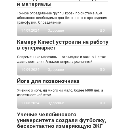
и материалы
Точное определение группы крови по системе AB0
абсолютно необходимо для безопасного проведения
трансфузий. Определение
14.09.2024
Здоровье
0
Камеру Kinect устроили на работу
в супермаркет
Современные магазины — это модно и важно. Не так
давно компания Amazon открыла розничный
10.09.2024
Здоровье
0
Йога для позвоночника
Учению о йоге, ни много ни мало, более 6000 лет, а
известность об этом
21.08.2024
Здоровье
0
Ученые челябинского
университета создали футболку,
бесконтактно измеряющую ЭКГ