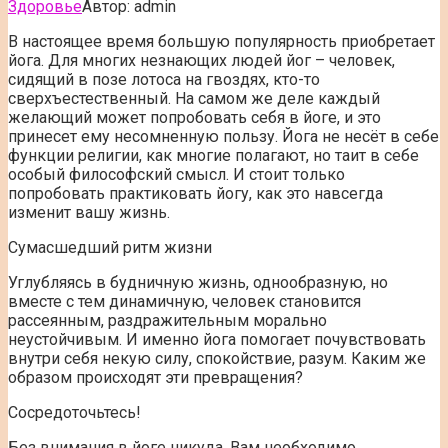
Здоровье
Автор:
admin
В настоящее время большую популярность приобретает
йога. Для многих незнающих людей йог – человек,
сидящий в позе лотоса на гвоздях, кто-то
сверхъестественный. На самом же деле каждый
желающий может попробовать себя в йоге, и это
принесет ему несомненную пользу. Йога не
несёт в себе
функции религии, как многие полагают, но таит в себе
особый философский смысл. И стоит только
попробовать практиковать йогу, как это навсегда
изменит вашу жизнь.
Сумасшедший ритм жизни
Углубляясь в будничную жизнь, однообразную, но
вместе с тем динамичную, человек становится
рассеянным, раздражительным морально
неустойчивым. И именно йога помогает почувствовать
внутри себя некую силу, спокойствие, разум. Каким же
образом происходят эти превращения?
Сосредоточьтесь!
Без внимания в йоге никуда. Вам необходимо