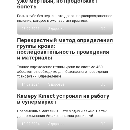
уже мертвый, но продолжает
болеть
Боль в зубе без нерва – это довольно распространенное
явление, которое может застать врасплох
03.09.2025
Здоровье
0
Перекрестный метод определения
группы крови:
последовательность проведения
и материалы
Точное определение группы крови по системе AB0
абсолютно необходимо для безопасного проведения
трансфузий. Определение
14.09.2024
Здоровье
0
Камеру Kinect устроили на работу
в супермаркет
Современные магазины — это модно и важно. Не так
давно компания Amazon открыла розничный
10.09.2024
Здоровье
0