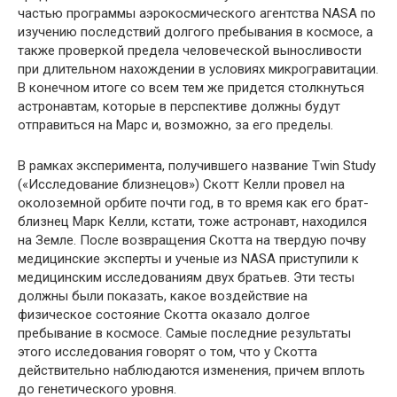
частью программы аэрокосмического агентства NASA по
изучению последствий
долгого пребывания в космосе, а
также проверкой предела человеческой выносливости
при длительном нахождении в условиях микрогравитации.
В конечном итоге со всем тем же придется столкнуться
астронавтам, которые в перспективе должны будут
отправиться на Марс и, возможно, за его пределы.
В рамках эксперимента, получившего название Twin Study
(«Исследование близнецов») Скотт Келли провел на
околоземной орбите почти год, в то время как его брат-
близнец Марк Келли, кстати, тоже астронавт, находился
на Земле. После возвращения Скотта на твердую почву
медицинские эксперты и ученые из NASA приступили к
медицинским исследованиям двух братьев. Эти тесты
должны были показать, какое воздействие на
физическое состояние Скотта оказало долгое
пребывание в космосе. Самые последние результаты
этого исследования говорят о том, что у Скотта
действительно наблюдаются изменения, причем вплоть
до генетического уровня.