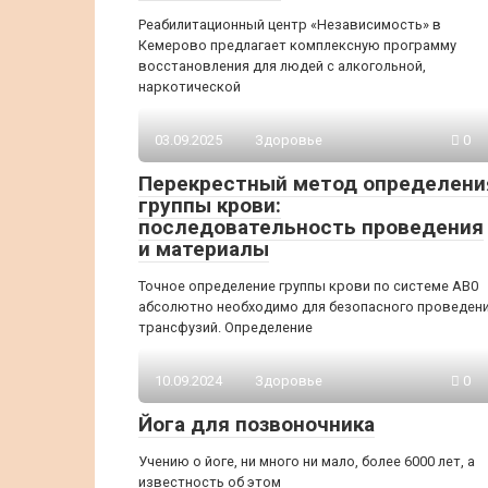
Реабилитационный центр «Независимость» в
Кемерово предлагает комплексную программу
восстановления для людей с алкогольной,
наркотической
03.09.2025
Здоровье
0
Перекрестный метод определени
группы крови:
последовательность проведения
и материалы
Точное определение группы крови по системе AB0
абсолютно необходимо для безопасного проведен
трансфузий. Определение
10.09.2024
Здоровье
0
Йога для позвоночника
Учению о йоге, ни много ни мало, более 6000 лет, а
известность об этом